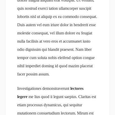
dolore magna aliquam erat volutpat. Ut veniam,
quis nostrud exerci tation ullamcorper suscipit
lobortis nisl ut aliquip ex ea commodo consequat.
Duis autem vel eum iriure dolor in hendrerit esse
molestie consequat, vel illum dolore eu feugiat
nulla facilisis at vero eros et accumsanet iusto
odio dignissim qui blandit praesent. Nam liber
tempor cum soluta nobis eleifend option congue
nihil imperdiet doming id quod mazim placerat
facer possim assum.
Investigationes demonstraverunt
lectores
legere
me lius quod ii legunt saepius. Claritas est
etiam processus dynamicus, qui sequitur
mutationem consuetudium lectorum. Mirum est