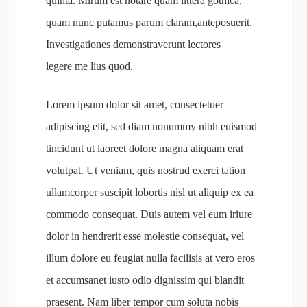
quinta. Mirum est notare quam littera gothica,
quam nunc putamus parum claram,anteposuerit.
Investigationes demonstraverunt
lectores
legere me lius quod.
Lorem ipsum dolor sit amet, consectetuer
adipiscing elit, sed diam nonummy nibh euismod
tincidunt ut laoreet dolore magna aliquam erat
volutpat. Ut veniam, quis nostrud exerci tation
ullamcorper suscipit lobortis nisl ut aliquip ex ea
commodo consequat. Duis autem vel eum iriure
dolor in hendrerit esse molestie consequat, vel
illum dolore eu feugiat nulla facilisis at vero eros
et accumsanet iusto odio dignissim qui blandit
praesent. Nam liber tempor cum soluta nobis